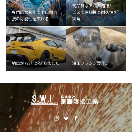
高品質なアルミ溶接サー
専門的な技術で半自動溶
ビスで信頼性と耐久性を
接の可能性を広げる
実現
納車から2年が経ちました
油圧フランジ製作。