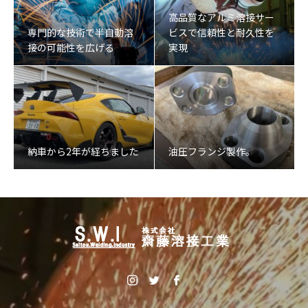
高品質なアルミ溶接サー
専門的な技術で半自動溶
ビスで信頼性と耐久性を
接の可能性を広げる
実現
納車から2年が経ちました
油圧フランジ製作。